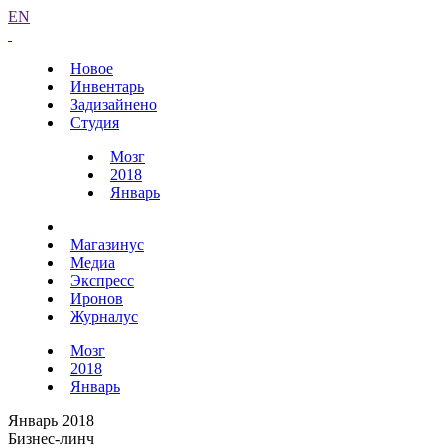
EN
Новое
Инвентарь
Задизайнено
Студия
Мозг
2018
Январь
Магазинус
Медиа
Экспресс
Иронов
Журналус
Мозг
2018
Январь
Январь 2018
Бизнес-линч