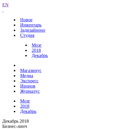
EN
Новое
Инвентарь
Задизайнено
Студия
Мозг
2018
Декабрь
Магазинус
Медиа
Экспресс
Иронов
Журналус
Мозг
2018
Декабрь
Декабрь 2018
Бизнес-линч