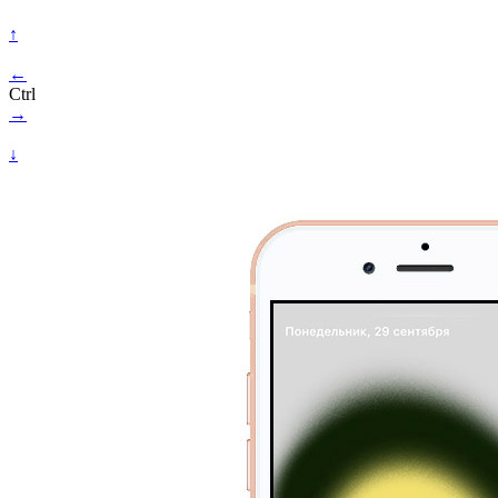
↑
←
Ctrl
→
↓