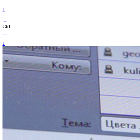
↑
←
Ctrl
→
↓