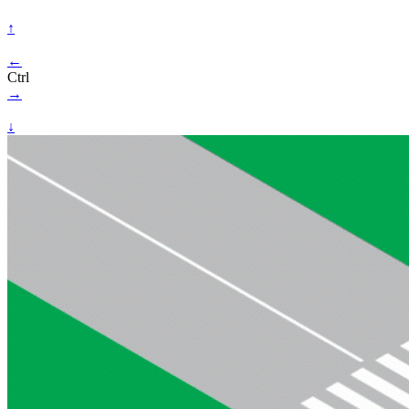
↑
←
Ctrl
→
↓