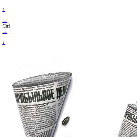
↑
←
Ctrl
→
↓