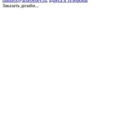
mailbox@artlebedev.ru
,
адреса и телефоны
Заказать дизайн...