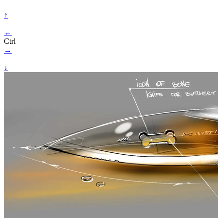
↑
←
Ctrl
→
↓