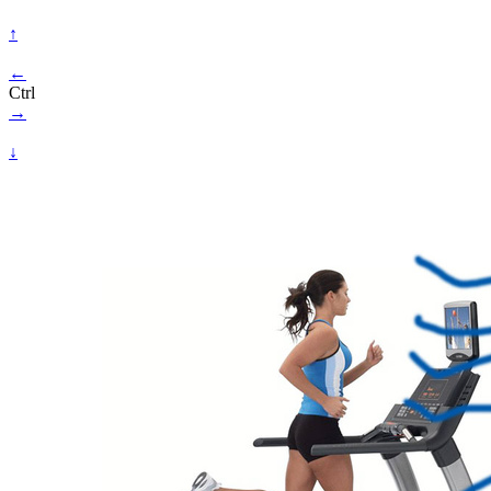
↑
←
Ctrl
→
↓