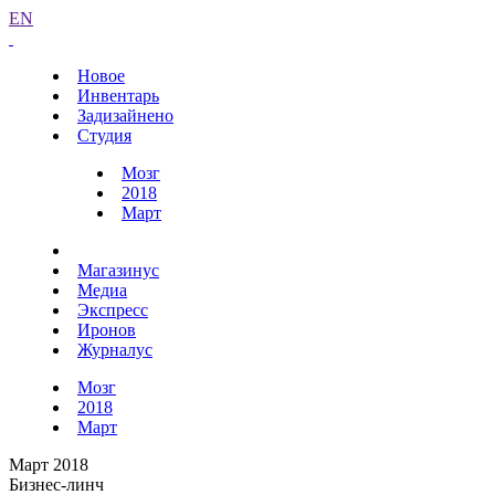
EN
Новое
Инвентарь
Задизайнено
Студия
Мозг
2018
Март
Магазинус
Медиа
Экспресс
Иронов
Журналус
Мозг
2018
Март
Март 2018
Бизнес-линч