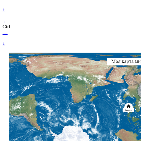
↑
←
Ctrl
→
↓