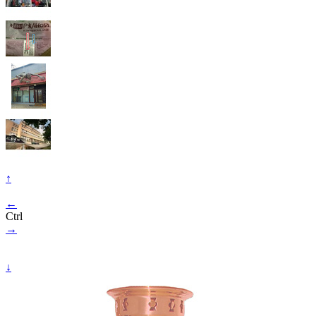
↑
←
Ctrl
→
↓