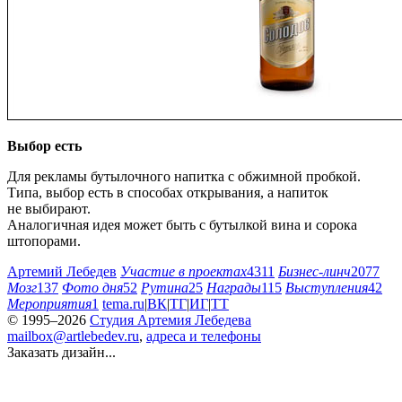
Выбор есть
Для рекламы бутылочного напитка с обжимной пробкой.
Типа, выбор есть в способах открывания, а напиток
не выбирают.
Аналогичная идея может быть с бутылкой вина и сорока
штопорами.
Артемий Лебедев
Участие в проектах
4311
Бизнес-линч
2077
Мозг
137
Фото дня
52
Рутина
25
Награды
115
Выступления
42
Мероприятия
1
tema.ru
|
ВК
|
ТГ
|
ИГ
|
ТТ
© 1995–2026
Студия Артемия Лебедева
mailbox@artlebedev.ru
,
адреса и телефоны
Заказать дизайн...