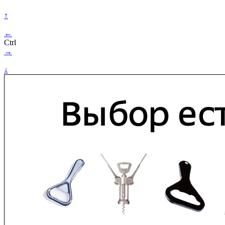
↑
←
Ctrl
→
↓