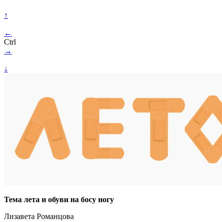
↑
←
Ctrl
→
↓
Тема лета и обуви на босу ногу
Лизавета Романцова