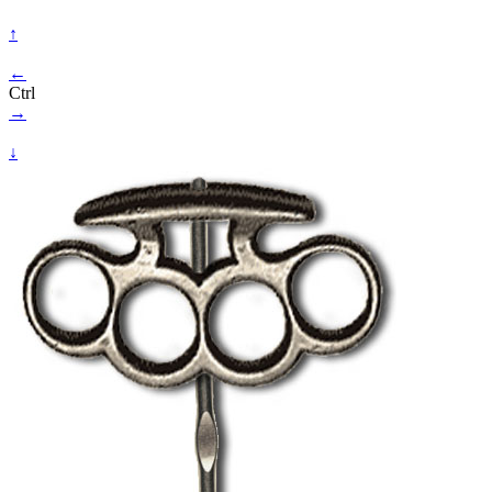
↑
←
Ctrl
→
↓