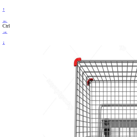
↑
←
Ctrl
→
↓