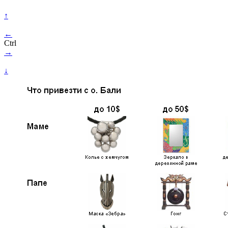
↑
←
Ctrl
→
↓