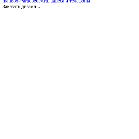
mailbox@artlebedev.ru
,
адреса и телефоны
Заказать дизайн...