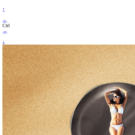
↑
←
Ctrl
→
↓