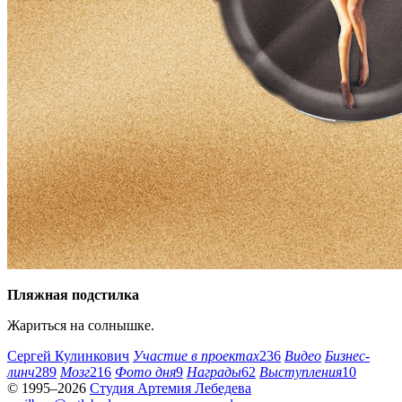
Пляжная подстилка
Жариться на солнышке.
Сергей Кулинкович
Участие в проектах
236
Видео
Бизнес-
линч
289
Мозг
216
Фото дня
9
Награды
62
Выступления
10
© 1995–2026
Студия Артемия Лебедева