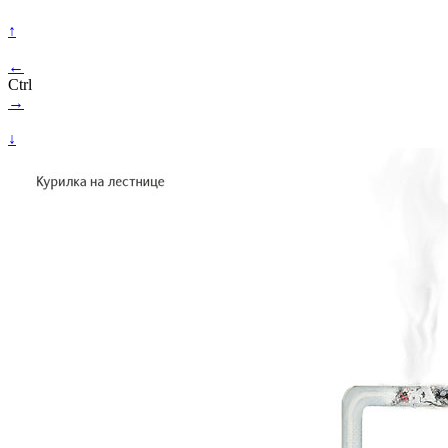
↑
←
Ctrl
→
↓