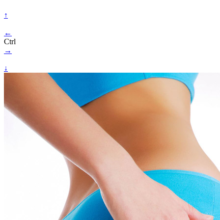
↑
←
Ctrl
→
↓