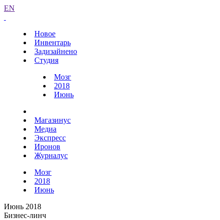
EN
Новое
Инвентарь
Задизайнено
Студия
Мозг
2018
Июнь
Магазинус
Медиа
Экспресс
Иронов
Журналус
Мозг
2018
Июнь
Июнь 2018
Бизнес-линч