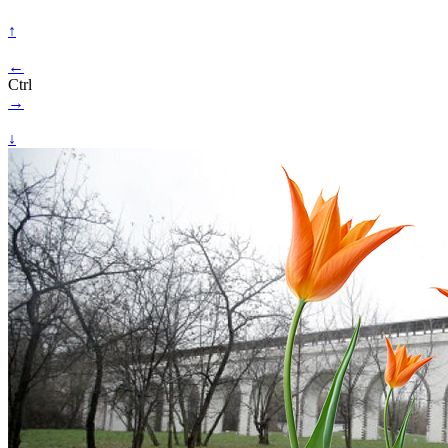
↑
←
Ctrl
→
↓