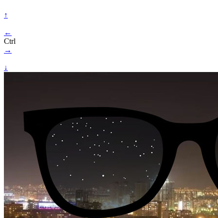
↑
←
Ctrl
→
↓