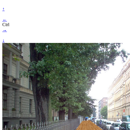
↑
←
Ctrl
→
↓