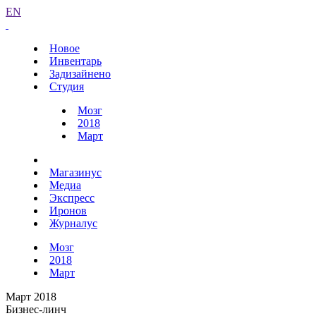
EN
Новое
Инвентарь
Задизайнено
Студия
Мозг
2018
Март
Магазинус
Медиа
Экспресс
Иронов
Журналус
Мозг
2018
Март
Март 2018
Бизнес-линч