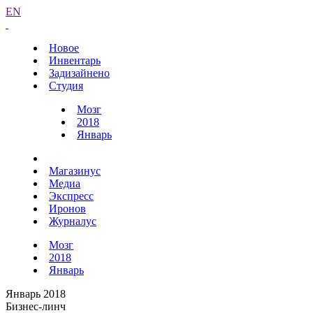
EN
Новое
Инвентарь
Задизайнено
Студия
Мозг
2018
Январь
Магазинус
Медиа
Экспресс
Иронов
Журналус
Мозг
2018
Январь
Январь 2018
Бизнес-линч