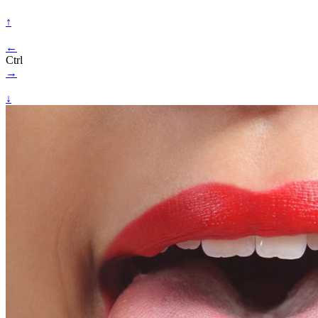
↑
←
Ctrl
→
↓