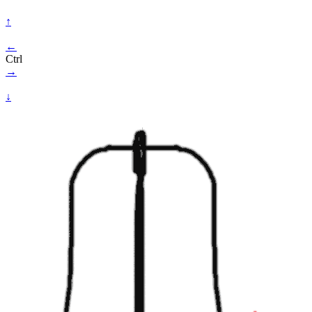
↑
←
Ctrl
→
↓