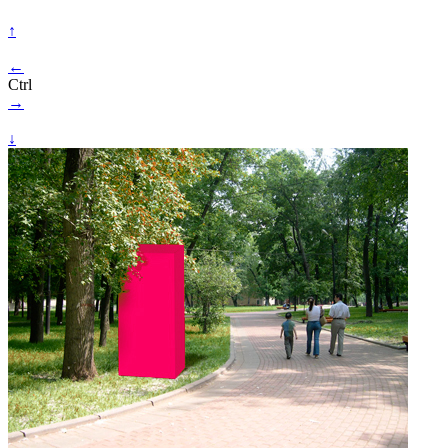
↑
←
Ctrl
→
↓