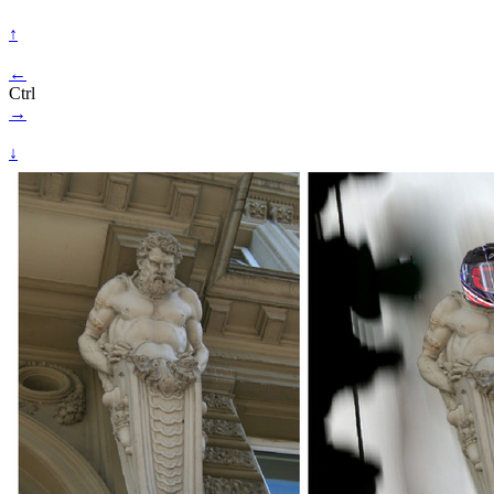
↑
←
Ctrl
→
↓