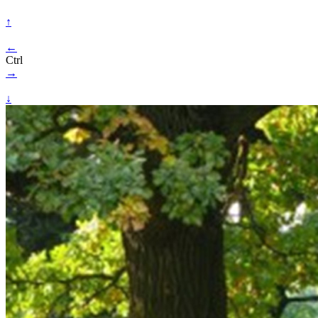
↑
←
Ctrl
→
↓