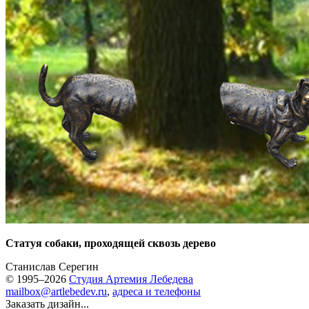
Статуя собаки, проходящей сквозь дерево
Станислав Серегин
© 1995–2026
Студия Артемия Лебедева
mailbox@artlebedev.ru
,
адреса и телефоны
Заказать дизайн...