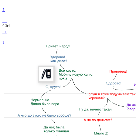
↑
←
Ctrl
→
↓