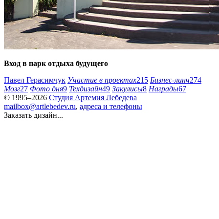
Вход в парк отдыха будущего
Павел Герасимчук
Участие в проектах
215
Бизнес-линч
274
Мозг
27
Фото дня
9
Техдизайн
49
Закулисы
8
Награды
67
© 1995–2026
Студия Артемия Лебедева
mailbox@artlebedev.ru
,
адреса и телефоны
Заказать дизайн...