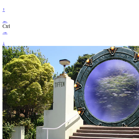
↑
←
Ctrl
→
↓