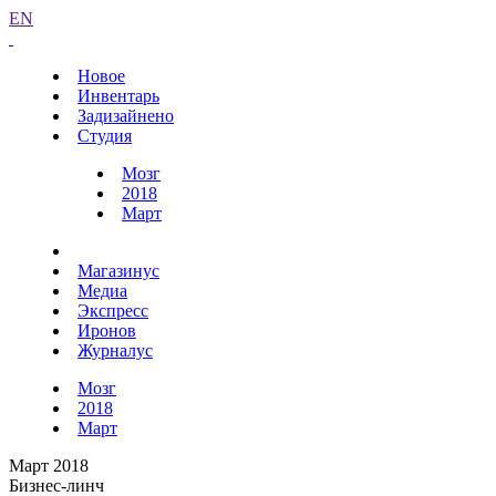
EN
Новое
Инвентарь
Задизайнено
Студия
Мозг
2018
Март
Магазинус
Медиа
Экспресс
Иронов
Журналус
Мозг
2018
Март
Март 2018
Бизнес-линч