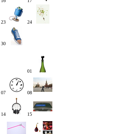
16
17
23
24
30
01
07
08
14
15