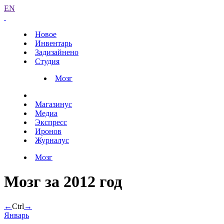
EN
Новое
Инвентарь
Задизайнено
Студия
Мозг
Магазинус
Медиа
Экспресс
Иронов
Журналус
Мозг
Мозг за 2012 год
←
Ctrl
→
Январь