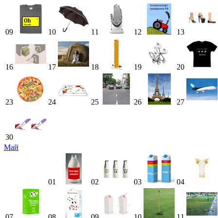
09
10
11
12
13
16
17
18
19
20
23
24
25
26
27
30
Май
01
02
03
04
07
08
09
10
11