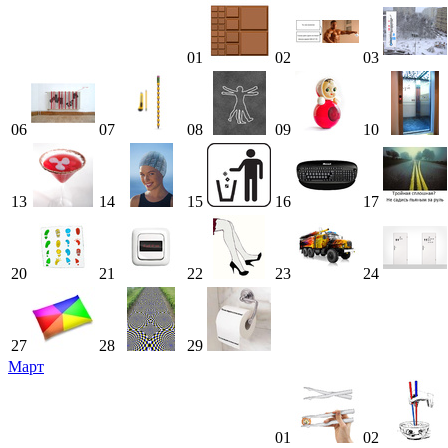
01
02
03
06
07
08
09
10
13
14
15
16
17
20
21
22
23
24
27
28
29
Март
01
02