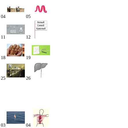
04
05
11
12
18
19
25
26
03
04