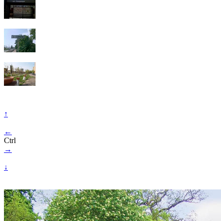
↑
←
Ctrl
→
↓