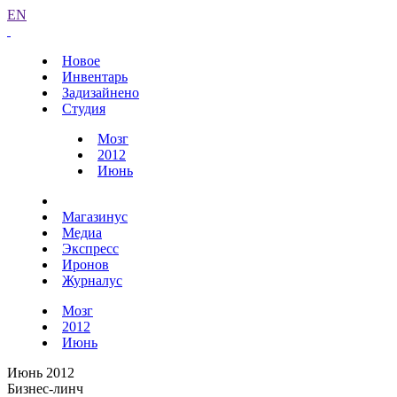
EN
Новое
Инвентарь
Задизайнено
Студия
Мозг
2012
Июнь
Магазинус
Медиа
Экспресс
Иронов
Журналус
Мозг
2012
Июнь
Июнь 2012
Бизнес-линч