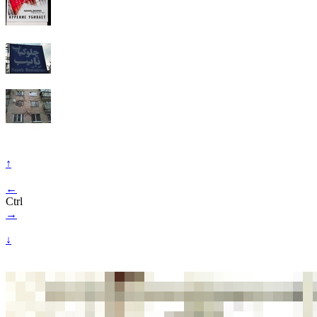
↑
←
Ctrl
→
↓