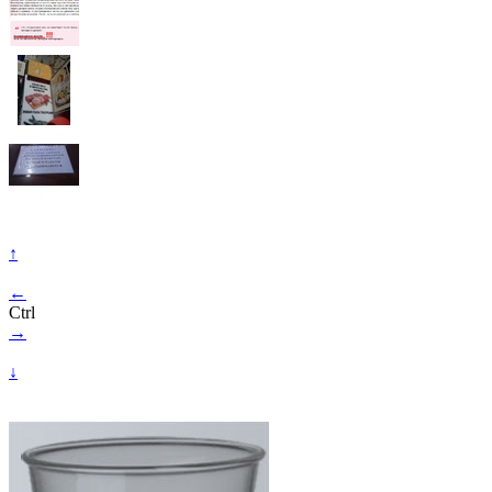
↑
←
Ctrl
→
↓