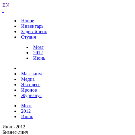
EN
Новое
Инвентарь
Задизайнено
Студия
Мозг
2012
Июнь
Магазинус
Медиа
Экспресс
Иронов
Журналус
Мозг
2012
Июнь
Июнь 2012
Бизнес-линч