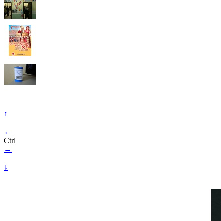
↑
←
Ctrl
→
↓