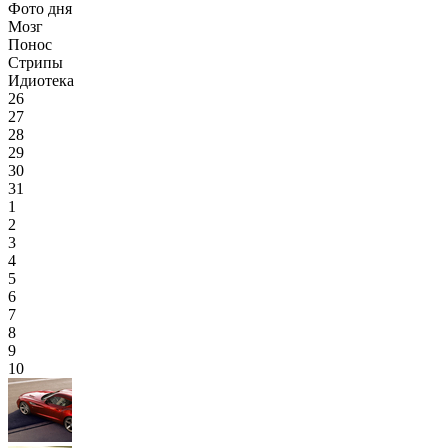
Фото дня
Мозг
Понос
Стрипы
Идиотека
26
27
28
29
30
31
1
2
3
4
5
6
7
8
9
10