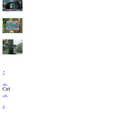
↑
←
Ctrl
→
↓