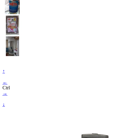
↑
←
Ctrl
→
↓