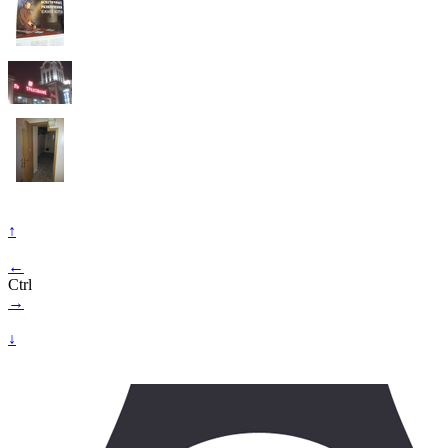
↑
←
Ctrl
→
↓