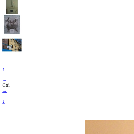
↑
←
Ctrl
→
↓