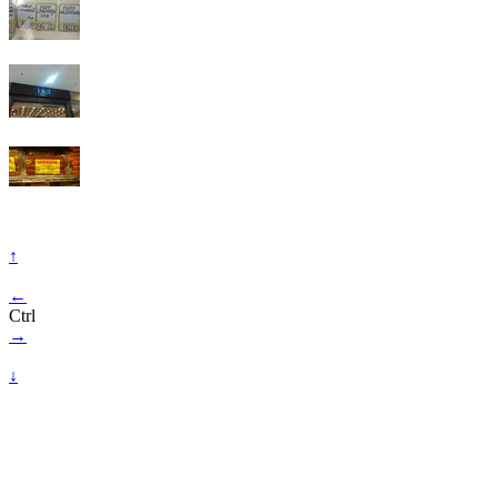
↑
←
Ctrl
→
↓