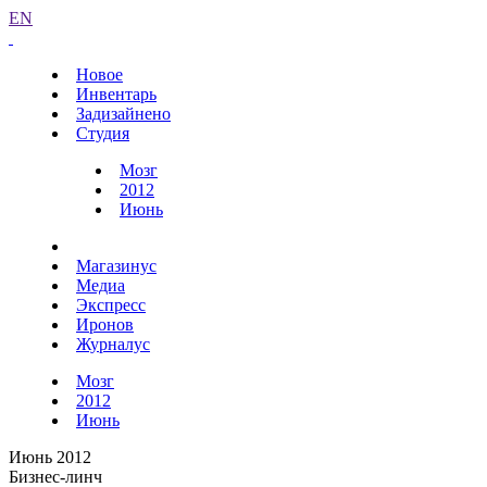
EN
Новое
Инвентарь
Задизайнено
Студия
Мозг
2012
Июнь
Магазинус
Медиа
Экспресс
Иронов
Журналус
Мозг
2012
Июнь
Июнь 2012
Бизнес-линч