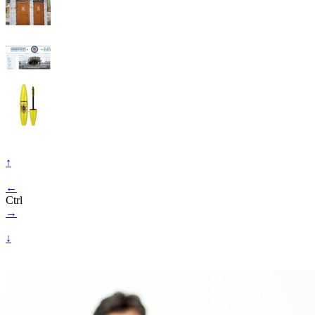
↑
←
Ctrl
→
↓