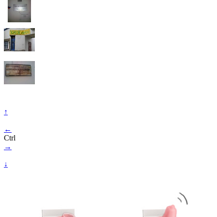
↑
←
Ctrl
→
↓