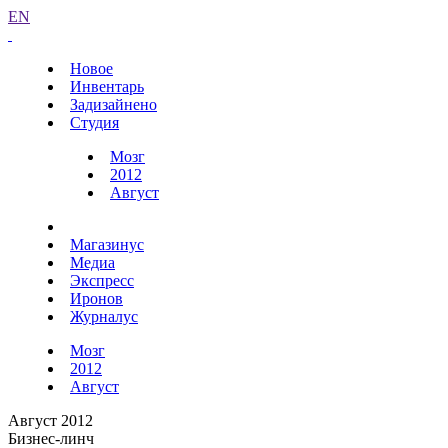
EN
Новое
Инвентарь
Задизайнено
Студия
Мозг
2012
Август
Магазинус
Медиа
Экспресс
Иронов
Журналус
Мозг
2012
Август
Август 2012
Бизнес-линч